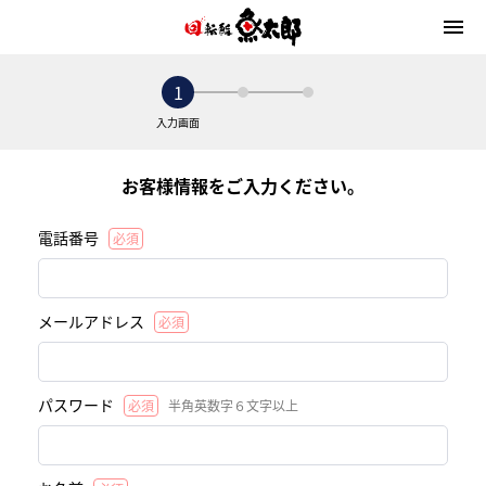
menu
1
入力画面
お客様情報をご入力ください。
電話番号
必須
メールアドレス
必須
パスワード
必須
半角英数字６文字以上